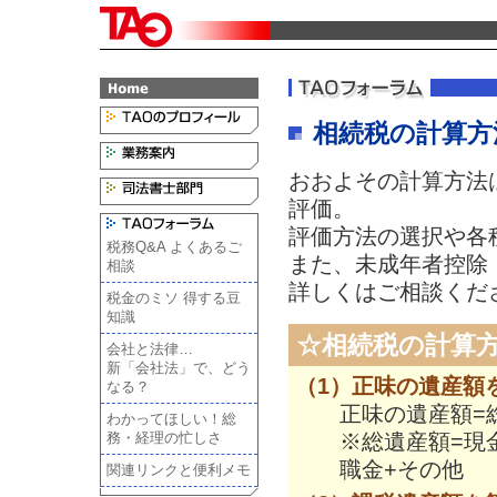
相続税の計算方
おおよその計算方法
評価。
評価方法の選択や各
税務Q&A よくあるご
また、未成年者控除
相談
詳しくはご相談くだ
税金のミソ 得する豆
知識
☆相続税の計算
会社と法律…
新「会社法」で、どう
（1）正味の遺産額
なる？
正味の遺産額=
わかってほしい！総
※総遺産額=現
務・経理の忙しさ
職金+その他
関連リンクと便利メモ