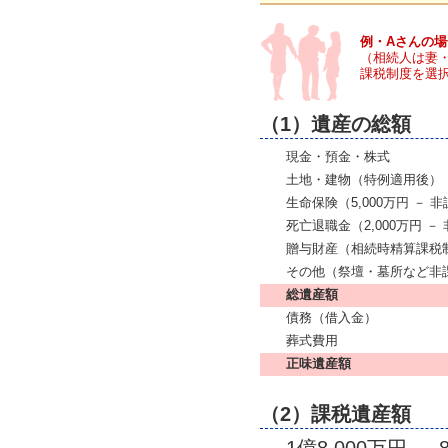
例・Aさんの場
（相続人は妻・
課税制度を選択
（1）遺産の総額
現金・預金・株式
土地・建物（特例適用後）
生命保険（5,000万円 － 
死亡退職金（2,000万円 －
贈与財産（相続時精算課税
その他（祭壇・墓所など非
総遺産額
債務（借入金）
葬式費用
正味遺産額
（2）課税遺産額
1億8,000万円 － 